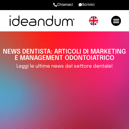
Chiamaci
Scrivici
GENERARE VALORE 2026
EVENTI E RISORSE BONU
RECENSIONI ⭐​
NEWS DENTISTA: ARTICOLI DI MARKETING
E MANAGEMENT ODONTOIATRICO
Leggi le ultime news del settore dentale!