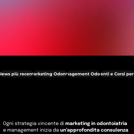
News più recenti
News Marketing Odontoiatrico
News Management Odontoiatrico
News Eventi e Corsi per
Ogni strategia vincente di
marketing in odontoiatria
e management inizia da
un’approfondita consulenza