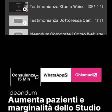
Testimonianza Studio Weiss | IDEANDUM
1:21
Testimonianza Dottoressa Camilla Molinar
17:31
Ideandum Corporate | Corso Web Marketing
1:34
Chiamaci
Consulenza
WhatsApp
15 Min
Aumenta pazienti e
marginalità dello Studio