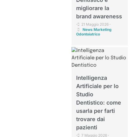
migliorare la
brand awareness
21 Maggio 2026
•
•
News Marketing
Odontoiatrico
Intelligenza
Artificiale per lo
Studio
Dentistico: come
usarla per farti
trovare dai
pazienti
7 Maggio 2026
•
•