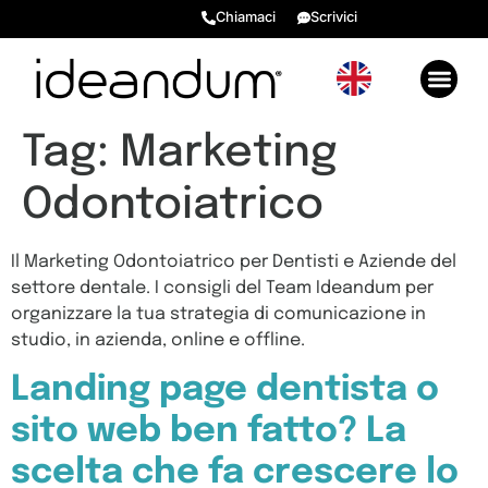
Chiamaci
Scrivici
GENERARE VALORE 2026
EVENTI E RISORSE BONU
RECENSIONI ⭐​
Tag:
Marketing
Odontoiatrico
Il Marketing Odontoiatrico per Dentisti e Aziende del
settore dentale. I consigli del Team Ideandum per
organizzare la tua strategia di comunicazione in
studio, in azienda, online e offline.
Landing page dentista o
sito web ben fatto? La
scelta che fa crescere lo