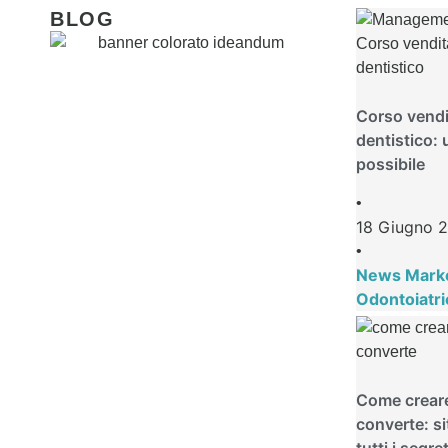
BLOG
Corso vendi
dentistico: 
possibile
•
18 Giugno 
•
News Mark
Odontoiatri
Come creare
converte: si
tutti i segre