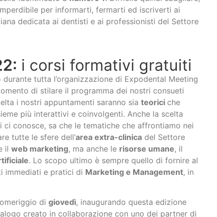
mperdibile per informarti, fermarti ed iscriverti ai
liana dedicata ai dentisti e ai professionisti del Settore
22:
i corsi formativi gratuiti
 durante tutta l’organizzazione di Expodental Meeting
mento di stilare il programma dei nostri consueti
celta i nostri appuntamenti saranno sia
teorici
che
eme più interattivi e coinvolgenti. Anche la scelta
i ci conosce, sa che le tematiche che affrontiamo nei
e tutte le sfere dell’
area extra-clinica
del Settore
 il
web marketing
, ma anche le
risorse umane
, il
tificiale
. Lo scopo ultimo è sempre quello di fornire al
i immediati e pratici di
Marketing e Management
, in
pomeriggio di
giovedì
, inaugurando questa edizione
 dialogo creato in collaborazione con uno dei partner di