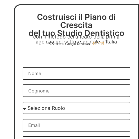
Costruisci il Piano di
Crescita
del tuo Studio Dentistico
con il metodo certificato della prima
agenzia del settore dentale d'Italia





5 Stelle su Google Reviews