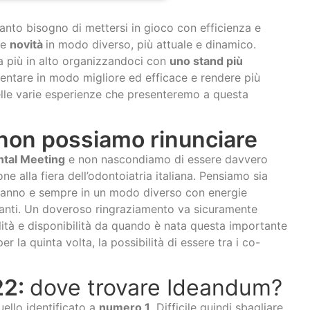
anto bisogno di mettersi in gioco con efficienza e
re
novità
in modo diverso, più attuale e dinamico.
a più in alto organizzandoci con
uno stand più
sentare in modo migliore ed efficace e rendere più
 delle varie esperienze che presenteremo a questa
non possiamo rinunciare
ntal Meeting
e non nascondiamo di essere davvero
e alla fiera dell’odontoiatria italiana. Pensiamo sia
n anno e sempre in un modo diverso con energie
lanti. Un doveroso ringraziamento va sicuramente
ità e disponibilità da quando è nata questa importante
 la quinta volta, la possibilità di essere tra i co-
22:
dove trovare Ideandum?
ello identificato a
numero 1
. Difficile quindi sbagliare,