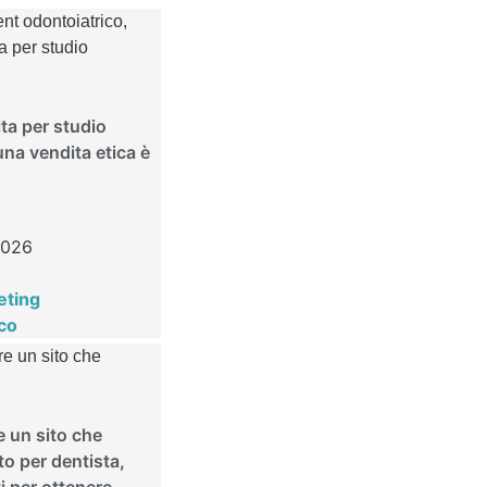
ta per studio
una vendita etica è
2026
eting
co
 un sito che
to per dentista,
ti per ottenere