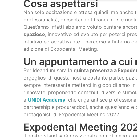
Cosa aspettarsi
Non solo eccitazione e attesa quindi, ma anche t
professionalità, presentando Ideandum e le nost
Quest’anno infatti abbiamo voluto puntare ancor
spazioso
, innovativo ed evoluto per poterci pre
intuitivo ed accattivante il percorso all’interno
edizione di Expodental Meeting.
Un appuntamento a cui 
Per Ideandum sarà la
quinta presenza a Expode
orgogliosi di questa nostra costante partecipazion
sempre interessante metterci in gioco di anno i
rinnovate, proponendo contenuti diversi e stimo
a
UNIDI Academy
che ci garantisce professional
partnership e procurandoci, anche quest’anno e per
protagonisti di Expodental Meeting 2022.
Expodental Meeting 20
Il nostro stand sarà posizionato non di meno a qu