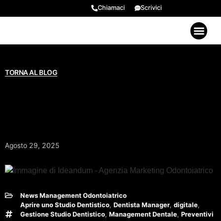
Chiamaci
Scrivici
GENERARE VALORE 2026
EVENTI E RISORSE BON
RECENSIONI ⭐​
TORNA AL BLOG
Fattura Elettronica Studi
Dentistici: Obblighi, Vantaggi
E Come Gestirla Al Meglio
Agosto 29, 2025
News Management Odontoiatrico
Aprire uno Studio Dentistico
,
Dentista Manager
,
digitale
,
Gestione Studio Dentistico
,
Management Dentale
,
Preventivi