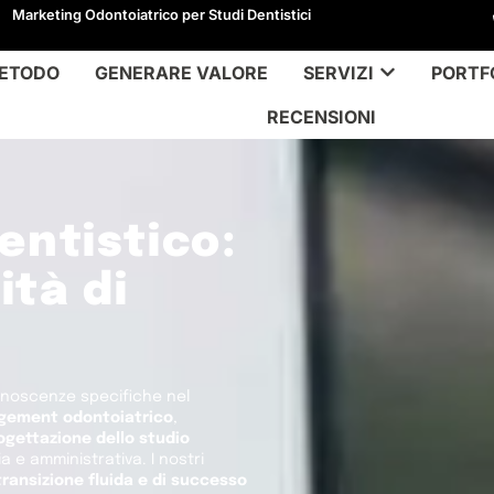
Marketing Odontoiatrico per Studi Dentistici
ETODO
GENERARE VALORE
SERVIZI
PORTF
RECENSIONI
entistico:
ità di
noscenze specifiche nel
ement odontoiatrico
,
ogettazione dello studio
a e amministrativa. I nostri
transizione fluida e di successo