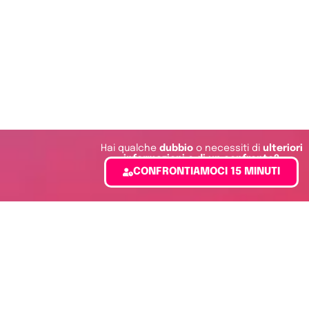
Hai qualche
dubbio
o necessiti di
ulteriori
informazioni o di un confronto?
CONFRONTIAMOCI 15 MINUTI