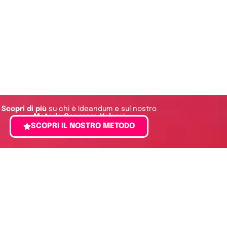
Scopri di più
su chi è Ideandum e sul nostro
Metodo Generare Valore
!
SCOPRI IL NOSTRO METODO