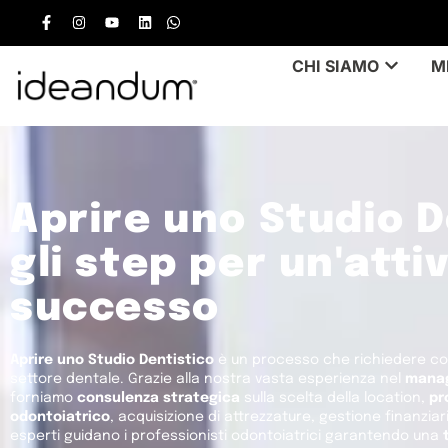
CHI SIAMO
M
Aprire uno Studio D
gli step per un'attiv
successo
Aprire uno Studio Dentistico
è un processo che richiedere co
settore dentale. Grazie alla nostra vasta esperienza nel
manag
forniamo
consulenza strategica
sulla scelta della location,
pr
odontoiatrico
, acquisizione di attrezzature, gestione finanziari
esperti guidano i professionisti odontoiatrici garantendo una