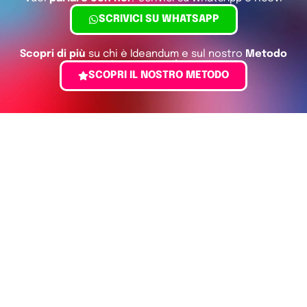
assistenza immediata
.
SCRIVICI SU WHATSAPP
Scopri di più
su chi è Ideandum e sul nostro
Metodo
Generare Valore
!
SCOPRI IL NOSTRO METODO