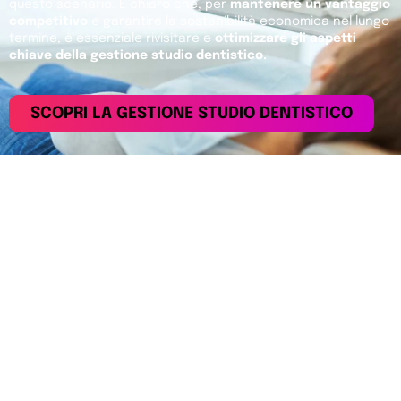
questo scenario. È chiaro che, per
mantenere un vantaggio
competitivo
e garantire la sostenibilità economica nel lungo
termine, è essenziale rivisitare e
ottimizzare gli aspetti
chiave della gestione studio dentistico.
SCOPRI LA GESTIONE STUDIO DENTISTICO