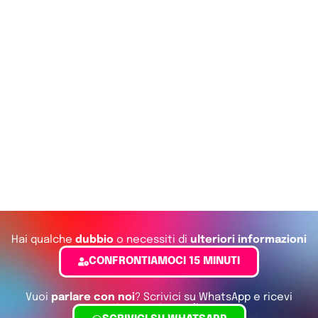
Hai qualche
dubbio
o necessiti di
ulteriori informazioni
o di un confronto?
CONFRONTIAMOCI 15 MINUTI
Vuoi
parlare con noi
? Scrivici su WhatsApp e ricevi
assistenza immediata
.