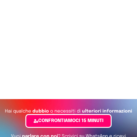
Hai qualche
dubbio
o necessiti di
ulteriori informazioni
o di un confronto?
CONFRONTIAMOCI 15 MINUTI
Vuoi
parlare con noi
? Scrivici su WhatsApp e ricevi