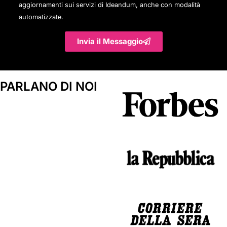
aggiornamenti sui servizi di Ideandum, anche con modalità
automatizzate.
Invia il Messaggio
PARLANO DI NOI