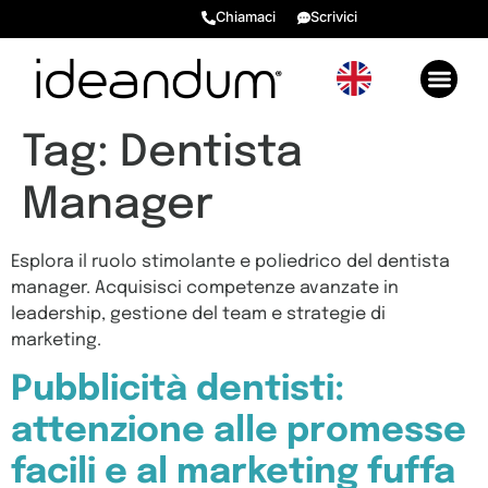
Chiamaci
Scrivici
GENERARE VALORE 2026
EVENTI E RISORSE BONU
RECENSIONI ⭐​
Tag:
Dentista
Manager
Esplora il ruolo stimolante e poliedrico del dentista
manager. Acquisisci competenze avanzate in
leadership, gestione del team e strategie di
marketing.
Pubblicità dentisti:
attenzione alle promesse
facili e al marketing fuffa