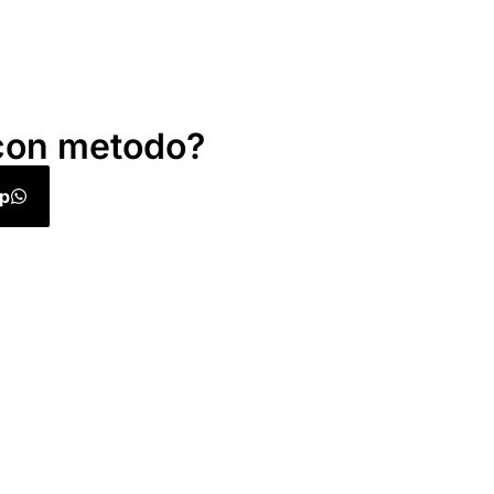
o con metodo?
p