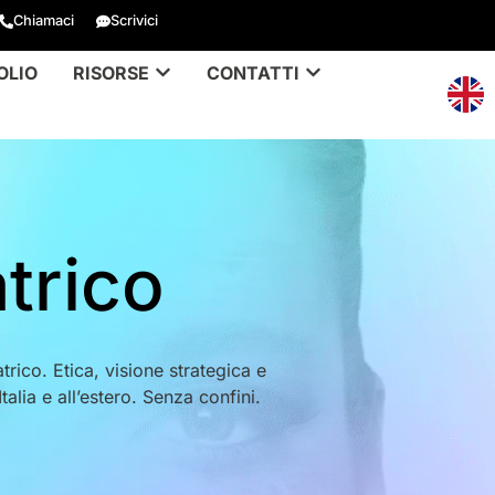
Chiamaci
Scrivici
OLIO
RISORSE
CONTATTI
trico
rico. Etica, visione strategica e
talia e all’estero. Senza confini.