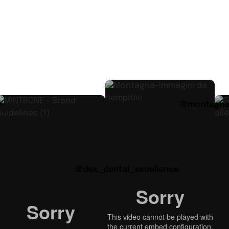
@montagnas
@dex_dental_excellence