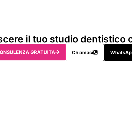
scere il tuo studio dentistic
na CONSULENZA GRATUITA
Chiamaci
WhatsAp