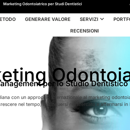
Marketing Odontoiatrico per Studi Dentistici
ETODO
GENERARE VALORE
SERVIZI
PORTF
RECENSIONI
eting Odontoia
anagement per lo Studio Dentistico
iana con un approccio internazionale al marketing odontoiat
crescere nel tempo, distinguersi nel mercato e affermarsi in I