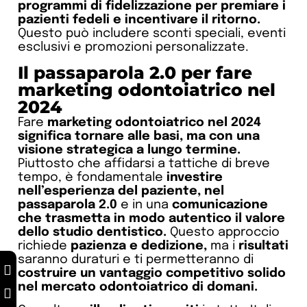
programmi di fidelizzazione per premiare i
pazienti fedeli e incentivare il ritorno.
Questo può includere sconti speciali, eventi
esclusivi e promozioni personalizzate.
Il passaparola 2.0 per fare
marketing odontoiatrico nel
2024
Fare
marketing odontoiatrico nel 2024
significa tornare alle basi, ma con una
visione strategica a lungo termine.
Piuttosto che affidarsi a tattiche di breve
tempo, è fondamentale
investire
nell’esperienza del paziente, nel
passaparola 2.0
e in una
comunicazione
che trasmetta in modo autentico il valore
dello studio dentistico.
Questo approccio
richiede
p
azienza e dedizione,
ma i
risultati
saranno duraturi e ti permetteranno di
costruire un vantaggio competitivo solido
nel mercato odontoiatrico di domani.