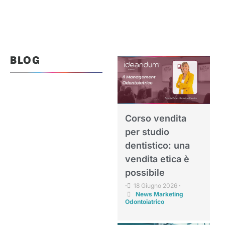
BLOG
Corso vendita
per studio
dentistico: una
vendita etica è
possibile
18 Giugno 2026
•
•
News Marketing
Odontoiatrico