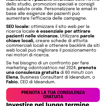
dello studio, promozioni speciali e consigli
sulla salute orale. Personalizzare le email in
base alle esigenze dei pazienti può
aumentare l’efficacia delle campagne.
SEO locale:
ottimizzare il sito web per la
ricerca locale
è essenziale per attirare
pazienti nelle vicinanze.
Utilizzare
parole
chiave locali,
creare schede di attività
commerciali locali e ottenere backlink da siti
web locali può migliorare il posizionamento
nei motori di ricerca.
Se hai bisogno di un confronto per fare
marketing odontoiatrico nel 2024,
prenota
una consulenza gratuita
di 60 minuti con
Elena
, Business Consultant di Ideandum, o
Fabio
, CEO di Ideandum.
PRENOTA LA TUA CONSULENZA
GRATUITA
Investire nel lungo termine