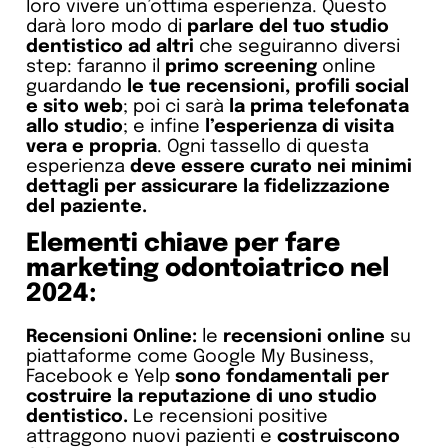
loro vivere un’ottima esperienza. Questo
darà loro modo di
parlare del tuo studio
dentistico ad altri
che seguiranno diversi
step: faranno il
primo screening
online
guardando
le tue recensioni
, profili social
e sito web
; poi ci sarà
la prima telefonata
allo studio
; e infine
l’esperienza di visita
vera e propria
. Ogni tassello di questa
esperienza
deve essere curato nei minimi
dettagli per assicurare la fidelizzazione
del paziente.
Elementi chiave per fare
marketing odontoiatrico nel
2024:
Recensioni Online:
le
recensioni online
su
piattaforme come Google My Business,
Facebook e Yelp
sono fondamentali per
costruire la reputazione di uno studio
dentistico.
Le recensioni positive
attraggono nuovi pazienti e
costruiscono