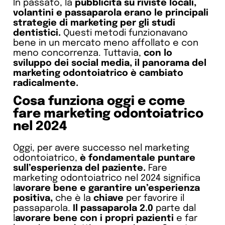
In passato, la
pubblicità su riviste locali,
volantini e passaparola erano le principali
strategie di marketing per gli studi
dentistici.
Questi metodi funzionavano
bene in un mercato meno affollato e con
meno concorrenza. Tuttavia,
con lo
sviluppo dei social media, il panorama del
marketing odontoiatrico è cambiato
radicalmente.
Cosa funziona oggi e come
fare marketing odontoiatrico
nel 2024
Oggi, per avere successo nel marketing
odontoiatrico,
è fondamentale puntare
sull’esperienza del paziente.
Fare
marketing odontoiatrico nel 2024 significa
l
avorare bene e garantire un’esperienza
positiva,
che è la
chiave
per favorire il
passaparola.
Il passaparola 2.0
parte dal
l
avorare bene con i propri pazienti
e far