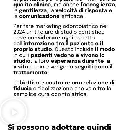
qualità clinica
, ma anche l’
accoglienza
,
la
gentilezza
, la
velocità di risposta
e
la
comunicazione
efficace.
Per fare marketing odontoiatrico nel
2024 un titolare di studio dentistico
deve
considerare
ogni aspetto
dell’
interazione tra il paziente e il
proprio studio
. Questo include
il modo
in cui i
pazienti vedono e vivono lo
studio,
la loro
esperienza durante la
visita
e come vengono
seguiti dopo il
trattamento
.
L’obiettivo è
costruire una relazione di
fiducia
e fidelizzazione che va oltre la
semplice cura odontoiatrica.
Si possono adottare quindi