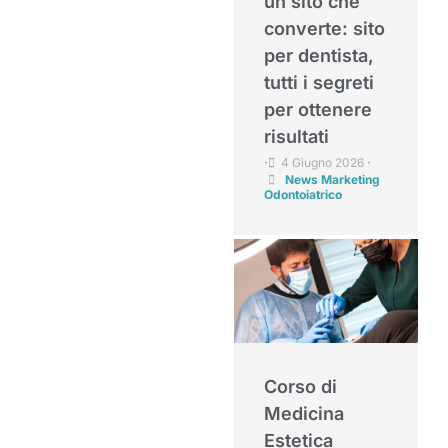
un sito che
converte: sito
per dentista,
tutti i segreti
per ottenere
risultati
4 Giugno 2026
•
•
News Marketing
Odontoiatrico
Corso di
Medicina
Estetica