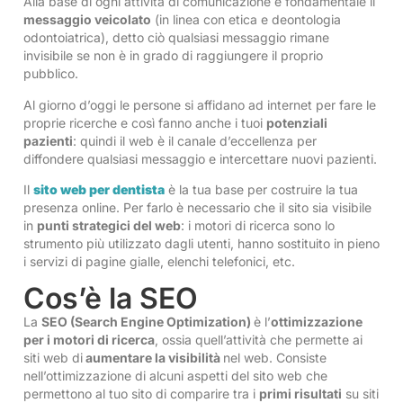
Alla base di ogni attività di comunicazione è fondamentale il
messaggio veicolato
(in linea con etica e deontologia
odontoiatrica), detto ciò qualsiasi messaggio rimane
invisibile se non è in grado di raggiungere il proprio
pubblico.
Al giorno d’oggi le persone si affidano ad internet per fare le
proprie ricerche e così fanno anche i tuoi
potenziali
pazienti
: quindi il web è il canale d’eccellenza per
diffondere qualsiasi messaggio e intercettare nuovi pazienti.
Il
sito web per dentista
è la tua base per costruire la tua
presenza online. Per farlo è necessario che il sito sia visibile
in
punti strategici del web
: i motori di ricerca sono lo
strumento più utilizzato dagli utenti, hanno sostituito in pieno
i servizi di pagine gialle, elenchi telefonici, etc.
Cos’è la SEO
La
SEO (Search Engine Optimization)
è l’
ottimizzazione
per i motori di ricerca
, ossia quell’attività che permette ai
siti web di
aumentare la visibilità
nel web. Consiste
nell’ottimizzazione di alcuni aspetti del sito web che
permettono al tuo sito di comparire tra i
primi risultati
su siti