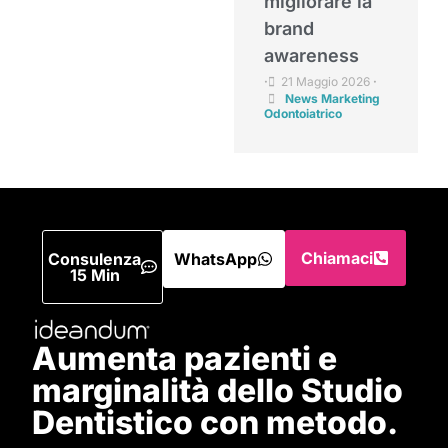
migliorare la
brand
awareness
21 Maggio 2026
•
•
News Marketing
Odontoiatrico
Chiamaci
Consulenza
WhatsApp
15 Min
Aumenta pazienti e
marginalità dello Studio
Dentistico con metodo.