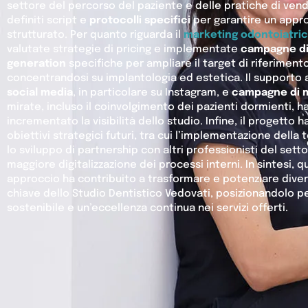
settore del percorso del paziente e delle pratiche di vend
definiti script e
protocolli specifici
per garantire un appr
strutturato. Per quanto riguarda il
marketing odontoiatri
valutate strategie di pricing e implementate
campagne di
generation
specifiche per ampliare il target di riferimento
concentrandosi su implantologia ed estetica. Il supporto al
social media
, in particolare su Instagram, e
campagne di 
mirate, incluso il coinvolgimento dei pazienti dormienti, 
incrementato la visibilità dello studio. Infine, il progetto 
obiettivi strategici futuri, tra cui l’implementazione della
lo sviluppo di partnership con altri professionisti del sett
maggiore digitalizzazione dei processi interni. In sintesi, 
approccio ha contribuito a trasformare e potenziare diver
chiave dello Studio Dentistico Vedovati, posizionandolo p
sostenibile e un’eccellenza continua nei servizi offerti.