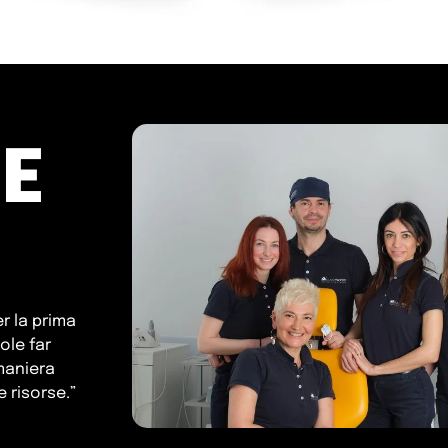
E
er la prima
ole far
maniera
 risorse.”