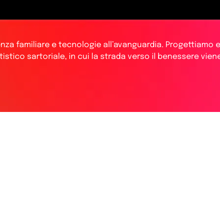
za familiare e tecnologie all’avanguardia. Progettiamo e
stico sartoriale, in cui la strada verso il benessere vien