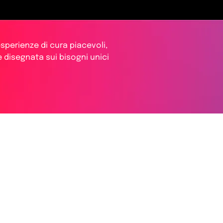
sperienze di cura piacevoli,
e disegnata sui bisogni unici