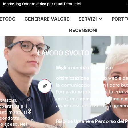
Marketing Odontoiatrico per Studi Dentistici
ETODO
GENERARE VALORE
SERVIZI
PORTF
RECENSIONI
LAVORO SVOLTO
Miglioramento Operativo
ottimizzazione
del sito web e de
la comunicazione con i core busi
Formazione interna per la creazi
creazione
campagne online e of
ntrato su
awareness dello Studio e
gener
operativa e il
ti mirati, si è
 condotta,
Risorse Umane e Percorso del P
ro coeso. Nel