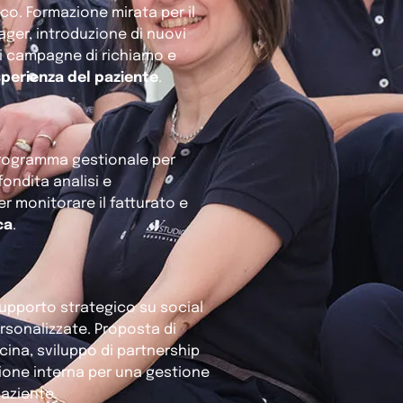
co. Formazione mirata per il
ager, introduzione di nuovi
i campagne di richiamo e
esperienza del paziente
.
 programma gestionale per
ondita analisi e
r monitorare il fatturato e
ca
.
supporto strategico su social
ersonalizzate. Proposta di
ina, sviluppo di partnership
azione interna per una gestione
paziente.