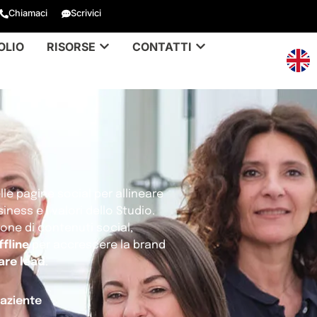
Chiamaci
Scrivici
OLIO
RISORSE
CONTATTI
lle pagine social per allineare
ness e i valori dello Studio.
one di contenuti social,
fline
per accrescere la brand
are lead
.
aziente