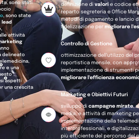
ita, sono stati
definizione di
valori
e codice eti
occio
reparto segreteria e Office Man
co
, sono state
metodi di pagamento e lancio d
 lead
fidelizzazione per
migliorare l'
,
le attività
marketing
Controllo di Gestione
hanno
ha delineato
ottimizzazione dell'utilizzo del
 telemedicina,
reportistica mensile, con approf
ore e una
implementazione di strumenti pe
questo
migliorare l'efficienza economi
si aspetti
er una crescita
Marketing e Obiettivi Futuri
sviluppo di
campagne mirate
, 
media, e attività di marketing p
implementazione della telemedic
interprofessionali, e digitalizz
più efficiente del percorso del 