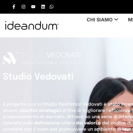
CHI SIAMO
M
Studio Vedovati
Il progetto con lo Studio Dentistico Vedovati è stato ince
diversi
obiettivi strategici
al fine di migliorare l’efficienza 
posizionamento di mercato. Attraverso una serie di interven
lavorato sulla
definizione
chiara
dei valori
e del codice di
condivisi con il team per promuovere un ambiente di lavo