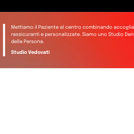
Mettiamo il Paziente al centro combinando accoglien
rassicuranti e personalizzate. Siamo uno Studio Denti
della Persona.
Studio Vedovati