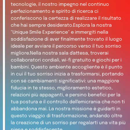
tecnologie, il nostro impegno nel continuo
perfezionamento e spirito di ricerca ci
conferiscono la certezza di realizzare il risultato
che hai sempre desiderato.Esplora la nostra
"Unique Smile Experience" e immergiti nella
soddisfazione di aver finalmente trovato il luogo
ideale per avviare il percorso verso il tuo sorriso
migliore.Nella nostra sala d'attesa, troverai
collaboratori cordiali, wi-fi gratuito e giochi per i
bambini. Questo ambiente accogliente è il punto
in cui il tuo sorriso inizia a trasformarsi, portando
con sé cambiamenti significativi: una maggiore
fiducia in te stesso, miglioramento estetico,
relazioni più appaganti, e persino benefici per la
tua postura e il controllo dell'emicrania che non ti
abbandona mai. La nostra missione è guidarti in
questo viaggio di trasformazione, andando oltre
la creazione di un sorriso per regalarti una vita più
piena e soddisfacente.