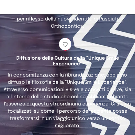
personalizzazione di gadget e alle affascinanti "wow
box", ogni particolare è stato accuratamente curato
per riflesso della nuova identità di Pasciuti
Orthodontics.
Diffusione della Cultura della "Unique Smile
Experience"
In concomitanza con la ribrandizzazione, abbiamo
diffuso la filosofia della "Unique Smile Experience".
Attraverso comunicazioni visive e concetti chiave, sia
all'interno dello studio che online, abbiamo chiarito
l'essenza di questa straordinaria esperienza. Ci siamo
focalizzati su come il percorso del paziente possa
trasformarsi in un viaggio unico verso un sorriso
migliorato.