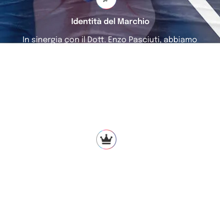
Identità del Marchio
In sinergia con il Dott. Enzo Pasciuti, abbiamo
plasmato una metamorfosi completa dell'Identità del
Marchio, transitando dal vecchio brand "Smile Pro" al
nuovo "Pasciuti Orthodontics". Questa scelta è stata
guidata dalla straordinaria esperienza e dalla
leadership del Dott. Pasciuti nell'ambito
dell'ortodonzia trasparente in Italia.
Ridefinizione dello Studio
Il nostro lavoro è andato oltre il mero cambio di
denominazione, estendendosi alla ridefinizione totale
dell'ambiente studio. Dalle creazioni grafiche interne,
alla progettazione di una linea coordinata, alla