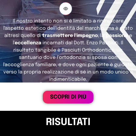
Il nostro intento non si è limitato a rinfrescare
l'aspetto estetico dell'identità del marchio, ma è stato
altresì quello di
trasmettere l'impegno
, la
passione
e
l'
eccellenza
incarnati dal Dott. Enzo Pasciuti. Il
risultato tangibile è Pasciuti Orthodontics: un
santuario dove l’ortodonzia si sposa con
l'accoglienza familiare, e dove ogni paziente è guidato
verso la propria realizzazione di sé in un modo unico e
indimenticabile.
SCOPRI DI PIÙ
RISULTATI