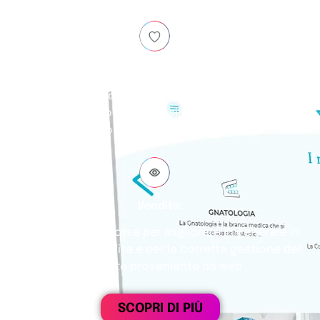
Marketing:
Restyling
logo e brand Identity, definizione di
posizionamento e core business. Revisione sito e
comunicazione social
Vendita:
Coaching alle risorse per migliorare in generale in
processo di vendita e per la corretta gestione del
paziente proveniente da web
SCOPRI DI PIÙ