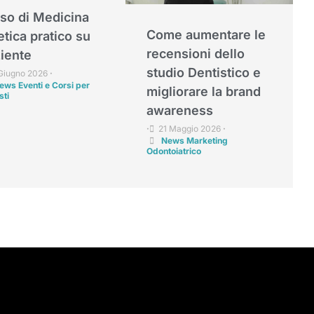
so di Medicina
Come aumentare le
etica pratico su
recensioni dello
iente
studio Dentistico e
Giugno 2026
•
ews Eventi e Corsi per
migliorare la brand
sti
awareness
21 Maggio 2026
•
•
News Marketing
Odontoiatrico