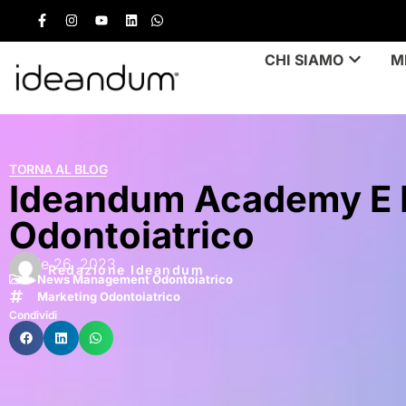
CHI SIAMO
M
TORNA AL BLOG
Ideandum Academy E 
Odontoiatrico
Aprile 26, 2023
Redazione Ideandum
News Management Odontoiatrico
Marketing Odontoiatrico
Condividi