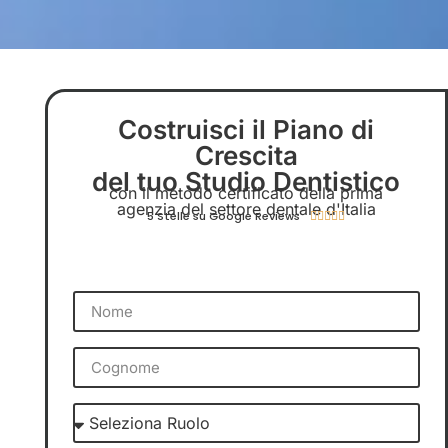
Costruisci il Piano di
Crescita
del tuo Studio Dentistico
con il metodo certificato della prima
agenzia del settore dentale d'Italia
5 Stelle su Google Reviews




