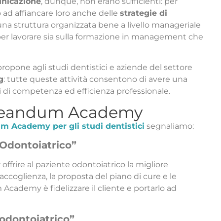
unicazione
, dunque, non erano sufficienti: per
 ad affiancare loro anche delle
strategie di
i una struttura organizzata bene a livello manageriale
 per lavorare sia sulla formazione in management che
pone agli studi dentistici e aziende del settore
g
: tutte queste attività consentono di avere una
li di competenza ed efficienza professionale.
 Ideandum Academy
m Academy per gli studi dentistici
segnaliamo:
 Odontoiatrico”
 offrire al paziente odontoiatrico la migliore
accoglienza, la proposta del piano di cure e le
cademy è fidelizzare il cliente e portarlo ad
 odontoiatrico”