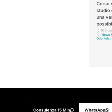
Corso 
studio 
una ven
possibi
18 Giug
•
News M
Odontoiatr
Consulenza 15 Min
WhatsApp