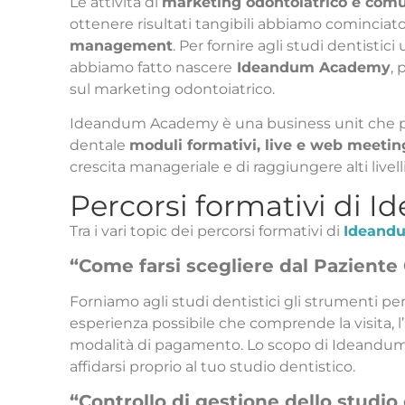
Le attività di
marketing odontoiatrico e com
ottenere risultati tangibili abbiamo cominciato
management
. Per fornire agli studi dentistic
abbiamo fatto nascere
Ideandum Academy
,
sul marketing odontoiatrico.
Ideandum Academy è una business unit che pro
dentale
moduli formativi, live e web meetin
crescita manageriale e di raggiungere alti livel
Percorsi formativi di
Tra i vari topic dei percorsi formativi di
Ideandu
“Come farsi scegliere dal Paziente
Forniamo agli studi dentistici gli strumenti per
esperienza possibile che comprende la visita, l’
modalità di pagamento. Lo scopo di Ideandum A
affidarsi proprio al tuo studio dentistico.
“Controllo di gestione dello studio