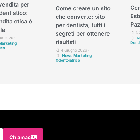
vendita per
Cor
Come creare un sito
dentistico:
Est
che converte: sito
dita etica è
Paz
per dentista, tutti i
le
3 
segreti per ottenere
•
N
no 2026
•
risultati
Denti
arketing
ico
4 Giugno 2026
•
•
News Marketing
Odontoiatrico
Chiamaci