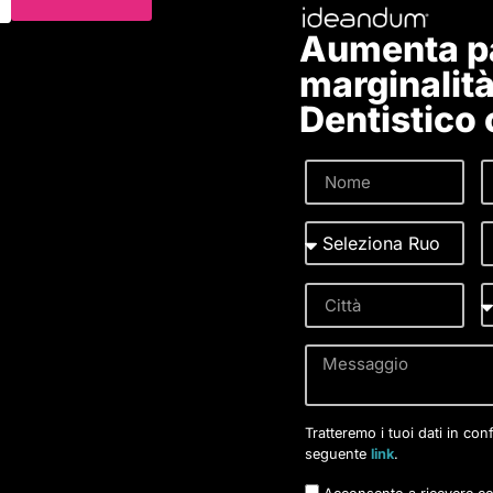
Aumenta pa
marginalità
Dentistico
Tratteremo i tuoi dati in con
seguente
link
.
Acconsento a ricevere co