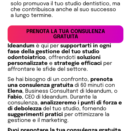
solo promuova il tuo studio dentistico, ma
che contribuisca anche al suo successo
a lungo termine.
PRENOTA LA TUA CONSULENZA
GRATUITA
Ideandum
è qui per
supportarti in ogni
fase della gestione del tuo studio
odontoiatrico
, offrendoti
soluzioni
personalizzate
e
strategie efficaci
per
affrontare le sfide del settore.
Se hai bisogno di un confronto,
prenota
una consulenza gratuita
di 60 minuti con
Elena
, Business Consultant di Ideandum, o
Fabio
, CEO di Ideandum. Durante la
consulenza,
analizzeremo i punti di forza e
di debolezza
del tuo studio, fornendo
suggerimenti pratici
per ottimizzare la
gestione e il marketing.
Puoi prenotare la tua consulenza gratuita