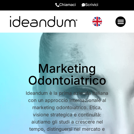
Chiamaci
Scrivici
GENERARE VALORE 2026
EVENTI E RISORSE BONU
RECENSIONI ⭐​
Marketing
Odontoiatrico
Ideandum è la prima azienda italiana
con un approccio internazionale al
marketing odontoiatrico. Etica,
visione strategica e continuità:
aiutiamo gli studi a crescere nel
tempo, distinguersi nel mercato e