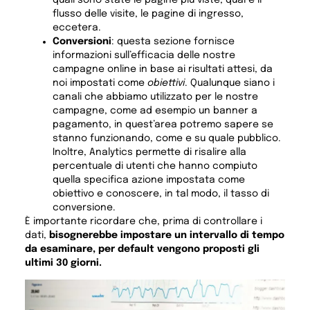
quali sono state le pagine più viste, qual è il
flusso delle visite, le pagine di ingresso,
eccetera.
Conversioni
: questa sezione fornisce
informazioni sull’efficacia delle nostre
campagne online in base ai risultati attesi, da
noi impostati come
obiettivi
. Qualunque siano i
canali che abbiamo utilizzato per le nostre
campagne, come ad esempio un banner a
pagamento, in quest’area potremo sapere se
stanno funzionando, come e su quale pubblico.
Inoltre, Analytics permette di risalire alla
percentuale di utenti che hanno compiuto
quella specifica azione impostata come
obiettivo e conoscere, in tal modo, il tasso di
conversione.
È importante ricordare che, prima di controllare i
dati,
bisognerebbe impostare un intervallo di tempo
da esaminare, per default vengono proposti gli
ultimi 30 giorni.