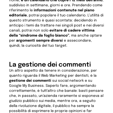
nome,
è un calendario che copre i 12 mesi dell’anno
,
suddiviso in settimane, giorni e ore. Prendendo come
riferimento le
informazioni contenute nel piano
editoriale
, potrai popolare il tuo calendario. L’utilità di
questo strumento è quasi scontata: decidendo in
anticipo i temi da trattare nei singoli post e nei diversi
canali, potrai non solo
evitare di cadere vittima
della “sindrome da foglio bianco”
, ma anche optare
per
argomenti sempre diversi
e assecondare,
quindi, la curiosità del tuo target.
La gestione dei commenti
Un altro aspetto da tenere in considerazione, per
quanto riguarda il Web Marketing per dentisti, è la
gestione dei commenti
sui social network e su
Google My Business. Saperlo fare, argomentando
correttamente, è tutt’altro che banale: basti pensare
che, in passato, un’azienda raramente si esponeva al
giudizio pubblico sui media, mentre ora, a seguito
della rivoluzione digitale, il pubblico ha sempre la
possibilità di esprimere le proprie opinioni e far