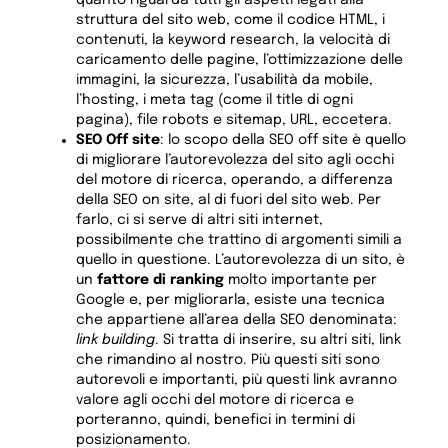
quanto riguarda tutti gli aspetti legati alla
struttura del sito web, come il codice HTML, i
contenuti, la keyword research, la velocità di
caricamento delle pagine, l’ottimizzazione delle
immagini, la sicurezza, l’usabilità da mobile,
l’hosting, i meta tag (come il title di ogni
pagina), file robots e sitemap, URL, eccetera.
SEO Off site
: lo scopo della SEO off site è quello
di migliorare l’autorevolezza del sito agli occhi
del motore di ricerca, operando, a differenza
della SEO on site, al di fuori del sito web. Per
farlo, ci si serve di altri siti internet,
possibilmente che trattino di argomenti simili a
quello in questione. L’autorevolezza di un sito, è
un
fattore di ranking
molto importante per
Google e, per migliorarla, esiste una tecnica
che appartiene all’area della SEO denominata:
link building
. Si tratta di inserire, su altri siti, link
che rimandino al nostro. Più questi siti sono
autorevoli e importanti, più questi link avranno
valore agli occhi del motore di ricerca e
porteranno, quindi, benefici in termini di
posizionamento.