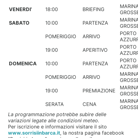
MARINA
VENERDI’
18:00
BRIEFING
GROSS
MARINA
SABATO
10:00
PARTENZA
GROSS
PORTO
POMERIGGIO
ARRIVO
AZZUR
PORTO
19:00
APERITIVO
AZZUR
PORTO
DOMENICA
10:00
PARTENZA
AZZUR
MARINA
POMERIGGIO
ARRIVO
GROSS
MARINA
19:00
PREMIAZIONE
GROSS
MARINA
SERATA
CENA
GROSS
La programmazione potrebbe subire delle
variazioni legate alle condizioni meteo.
Per iscrizione e informazioni visitare il sito
www.sorrisiinbarca.it
, la nostra pagina facebook