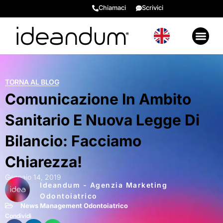
Chiamaci
Scrivici
GENERARE VALORE 2026
EVENTI E RISORSE BONU
RECENSIONI ⭐​
TORNA AL BLOG
Comunicazione In Ambito
Sanitario E Nuova Legge Di
Bilancio: Facciamo
Chiarezza!
Gennaio 14, 2019
Ideandum - Agenzia Marketing
Odontoiatrico
News Management Odontoiatrico
Condividi