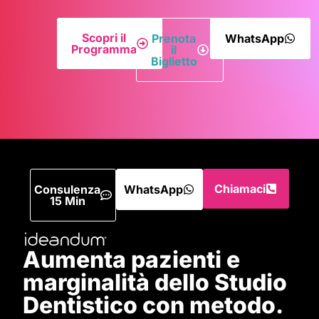
Scopri il
Prenota
WhatsApp
Programma
il
Biglietto
Chiamaci
Consulenza
WhatsApp
15 Min
Aumenta pazienti e
marginalità dello Studio
Dentistico con metodo.