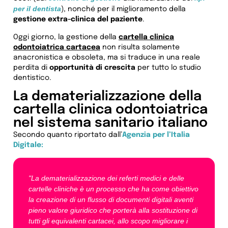
per il dentista
), nonché per il miglioramento della
gestione extra-clinica del paziente
.
Oggi giorno, la gestione della
cartella clinica
odontoiatrica cartacea
non risulta solamente
anacronistica e obsoleta, ma si traduce in una reale
perdita di
opportunità di crescita
per tutto lo studio
dentistico.
La dematerializzazione della
cartella clinica odontoiatrica
nel sistema sanitario italiano
Secondo quanto riportato dall’
Agenzia per l’Italia
Digitale:
"La dematerializzazione dei referti medici e delle
cartelle cliniche è un processo che ha come obiettivo
la creazione di un flusso di documenti digitali aventi
pieno valore giuridico che porterà alla sostituzione di
tutti gli equivalenti cartacei, allo scopo migliorare i