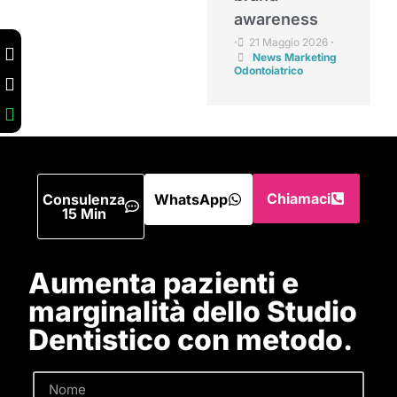
awareness
21 Maggio 2026
•
•
News Marketing
Odontoiatrico
Chiamaci
Consulenza
WhatsApp
15 Min
Aumenta pazienti e
marginalità dello Studio
Dentistico con metodo.