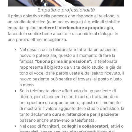
Empatia e professionalità
Il primo obiettivo della persona che risponde al telefono in
un studio dentistico (e un po’ ovunque) è quello di stabilire
empatia: quindi
mettere l’interlocutore a proprio agio
,
facendolo sentire bene accolto e disponibile al dialogo. In
una parola: offrire accoglienza.
Nel caso in cui la telefonata è fatta da un paziente
nuovo o potenziale, questo è il momento di fare la
famosa
“buona prima impressione”:
la telefonata
rappresenta il biglietto da visita dello studio, e già dal
tono di voce, dalle parole usate e dal saluto ricevuto, il
nuovo paziente può sentire di trovarsi al posto giusto
o meno.
Se la telefonata viene effettuata da un paziente di
ritorno, per chiarimenti rispetto ad un trattamento o
per spostare un appuntamento, questo è il momento
di mostrare il valore aggiunto dello studio dentistico, la
tanto declamata
cura e l’attenzione per il paziente
passano anche attraverso la telefonata.
Nel caso di
fornitori, colleghi e collaboratori
, attivi o
potenziali, anche con loro si confermerà l’idea del